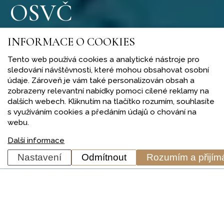
OSVČ
INFORMACE O COOKIES
Evidence příjmů a výdajů osob samostatně
výdělečně činných je zjednodušenou formou
Tento web používá cookies a analytické nástroje pro
sledování návštěvnosti, které mohou obsahovat osobní
účetnictví pro menší živnostníky.
údaje. Zároveň je vám také personalizován obsah a
zobrazeny relevantní nabídky pomoci cílené reklamy na
dalších webech. Kliknutím na tlačítko rozumím, souhlasíte
s využíváním cookies a předáním údajů o chování na
webu.
Další informace
Nastavení
Odmítnout
Rozumím a přijí
PODNIKÁNÍ OSVČ