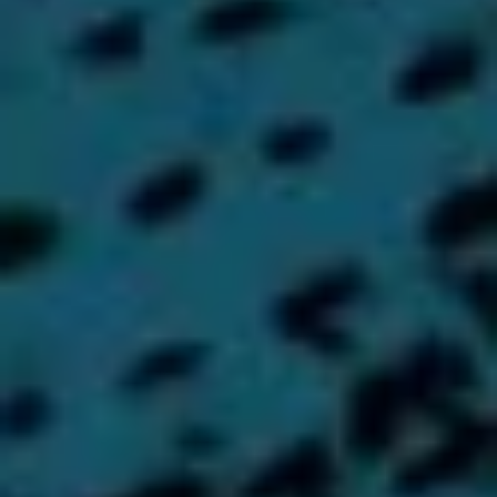
NAPIŠTE NÁM
Jméno a příjmení
*
E-mail
*
Telefon
Váš vzkaz