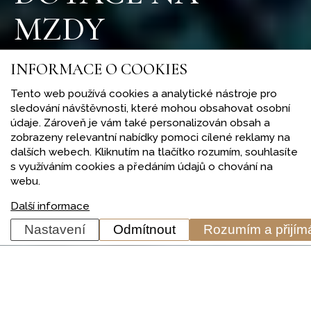
MZDY
INFORMACE O COOKIES
Pomůžeme Vám získat dotace z úřadu práce
podle aktuálních dotačních výzev pro danou
Tento web používá cookies a analytické nástroje pro
sledování návštěvnosti, které mohou obsahovat osobní
lokalitu.
údaje. Zároveň je vám také personalizován obsah a
zobrazeny relevantní nabídky pomoci cílené reklamy na
dalších webech. Kliknutím na tlačítko rozumím, souhlasíte
s využíváním cookies a předáním údajů o chování na
webu.
Další informace
Nastavení
Odmítnout
Rozumím a přijí
Příspěvek na podporu zaměstnávání OZP