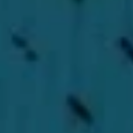
NAPIŠTE NÁM
Jméno a příjmení
*
E-mail
*
Telefon
Váš vzkaz