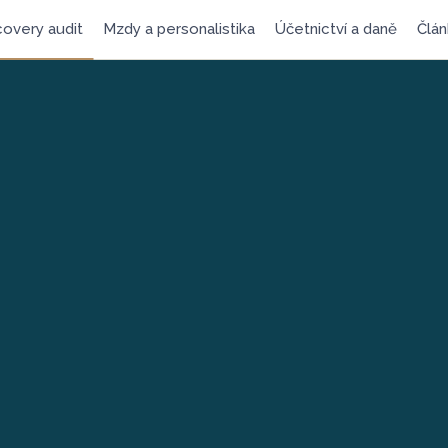
overy audit
Mzdy a personalistika
Účetnictví a daně
Člán