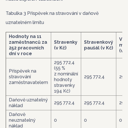
Tabulka 3 Příspěvek na stravování v daňově
uznatelném limitu
Hodnoty na 11
V r
zaměstnanců za
Stravenky
Stravenkový
mz
252 pracovních
(v Kč)
paušál (v Kč)
(v K
dní v roce
295 772,4
(55 %
Příspěvek na
z nominální
stravování
295 772,4
295
hodnoty
zaměstnavatelem
stravenky
194 Kč)
Daňově uznatelný
295 772,4
295 772,4
295
náklad
Daňově
neuznatelný
0
0
0
náklad