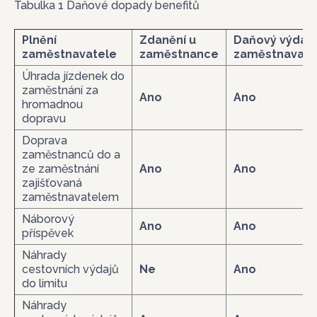
Tabulka 1 Daňové dopady benefitů
Plnění
Zdanění u
Daňový výdaj
zaměstnavatele
zaměstnance
zaměstnavate
Úhrada jízdenek do
zaměstnání za
Ano
Ano
hromadnou
dopravu
Doprava
zaměstnanců do a
ze zaměstnání
Ano
Ano
zajišťovaná
zaměstnavatelem
Náborový
Ano
Ano
příspěvek
Náhrady
cestovních výdajů
Ne
Ano
do limitu
Náhrady