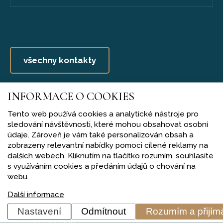
všechny kontakty
INFORMACE O COOKIES
Tento web používá cookies a analytické nástroje pro
sledování návštěvnosti, které mohou obsahovat osobní
Nano-audit
údaje. Zároveň je vám také personalizován obsah a
zobrazeny relevantní nabídky pomoci cílené reklamy na
dalších webech. Kliknutím na tlačítko rozumím, souhlasíte
Kariéra
s využíváním cookies a předáním údajů o chování na
Reference
webu.
Účetnictví a daně
Další informace
Mzdy a personalistika
Nastavení
Odmítnout
Rozumím a přijí
Recovery Audit