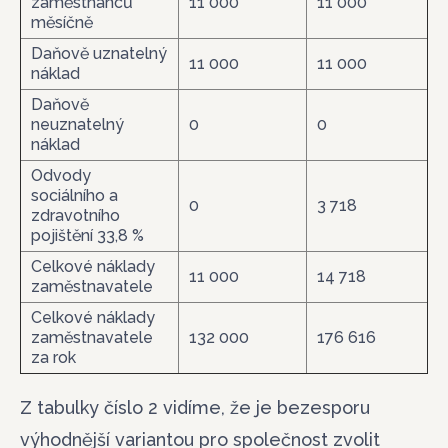
zaměstnanců
11 000
11 000
měsíčně
Daňově uznatelný
11 000
11 000
náklad
Daňově
neuznatelný
0
0
náklad
Odvody
sociálního a
0
3 718
zdravotního
pojištění 33,8 %
Celkové náklady
11 000
14 718
zaměstnavatele
Celkové náklady
zaměstnavatele
132 000
176 616
za rok
Z tabulky číslo 2 vidíme, že je bezesporu
výhodnější variantou pro společnost zvolit