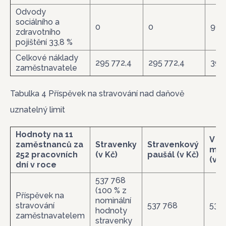
Odvody
sociálního a
0
0
99 9
zdravotního
pojištění 33,8 %
Celkové náklady
295 772,4
295 772,4
395
zaměstnavatele
Tabulka 4 Příspěvek na stravování nad daňově
uznatelný limit
Hodnoty na 11
V r
zaměstnanců za
Stravenky
Stravenkový
mz
252 pracovních
(v Kč)
paušál (v Kč)
(v K
dní v roce
537 768
(100 % z
Příspěvek na
nominální
stravování
537 768
537
hodnoty
zaměstnavatelem
stravenky